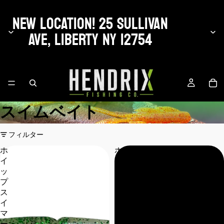
NEW LOCATION! 25 SULLIVAN
AVE, LIBERTY NY 12754
スイムベイト
フィルター
ホ
ホ
イ
イ
ッ
ッ
プ
プ
ス
ス
イ
イ
マ
マ
ー
ー