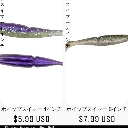
ス
ス
イ
イ
マ
マ
ー
ー
4
6
イ
イ
ン
ン
チ
チ
ホイップスイマー 4インチ
ホイップスイマー 6インチ
売り切れ
売り切れ
$5.99 USD
$7.99 USD
Sign up for our mailing list!